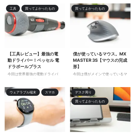
はそれが結論。なぜいらないの
た。結果は大満足。非の打ち所の
か。その理由を書いていくので、
ない最高のスマホといっても差し
工具
買ってよかったもの
買ってよかったもの
今契約しようとしている人は思い
支えない完成度を誇っていた。１
とどまってほしい。 10Gはオー
週間使ったのでその感想を記事に
バースペック過ぎる はっきり言
してみる。乗り換えを迷っている
って１０Gの速度というものはオ
人は、ぜひ乗り換えてほしい。ち
ーバースペック過ぎる。まず自分
なみに僕はゲームをまったくしな
の使用状況を考えてほしい。自宅
い。 必要十分すぎるスペック
でスマホやタブレットをWi-Fiで
Googleの独自チップである
【工具レビュー】最強の電
僕が使っているマウス。MX
接続するだけ！という人は絶対い
Tensor G3を搭載しているので動
動ドライバー！ベッセル 電
MASTER 3S【マウスの完成
らない。基本的にはスマホのオン
作もサクサクだ。なんだかんだ性
ドラボールプラス
形】
ラインゲームはモバイル回線でも
能が低いと言われるTensorチッ
今回は世界最強の電動ドライバ
今回は僕がメインで使っているマ
問題なくプレイできるようになっ
プだけど、iPhone 15 ProのA17
ー、ベッセルの電ドラボールプラ
ウス、ロジクールの『MX
ている。大手３キャリア（ド ...
Pro やSnapdr ...
スがドライバーを使うすべての人
MASTER 3S』を紹介していこう
におすすめできるものなので紹介
と思う。なんだかんだ物欲に負け
ウェアラブル端末
スマホ
デスク周り
したい。ちなみに以前はノーマル
続けて家にマウスが５つあるんだ
買ってよかったもの
版の電ドラボールを使っていたん
けど、このMX MASTER 3Sを買
だけど、壊れてしまってからしば
ってからは他のマウスが欲しい欲
らく使っていなかった。しかしパ
がなくなった。それくらい完成さ
ワーアップ版である電ドラボール
れたマウスだと思う。ただショー
プラスになって使い勝手が向上し
トカットキーとかを使いこなして
まくっていたので購入した。使っ
いるわけではない。あくまで僕は