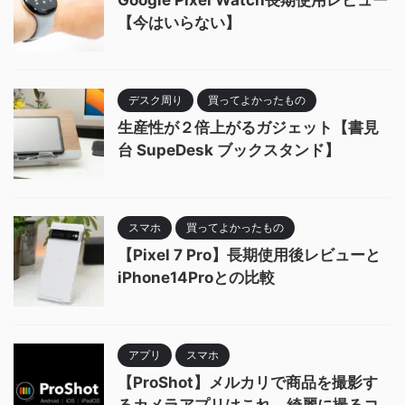
Google Pixel Watch長期使用レビュー
【今はいらない】
デスク周り
買ってよかったもの
生産性が２倍上がるガジェット【書見
台 SupeDesk ブックスタンド】
スマホ
買ってよかったもの
【Pixel 7 Pro】長期使用後レビューと
iPhone14Proとの比較
アプリ
スマホ
【ProShot】メルカリで商品を撮影す