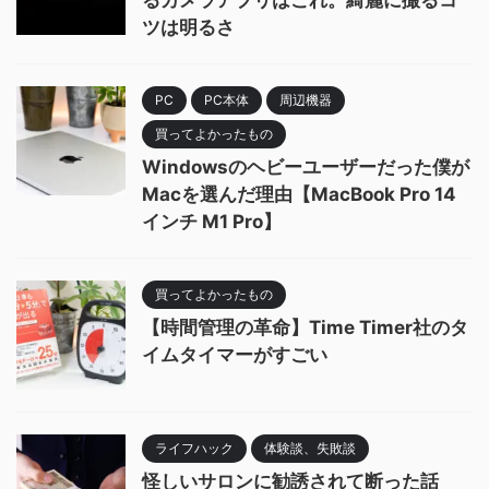
るカメラアプリはこれ。綺麗に撮るコ
ツは明るさ
PC
PC本体
周辺機器
買ってよかったもの
Windowsのヘビーユーザーだった僕が
Macを選んだ理由【MacBook Pro 14
インチ M1 Pro】
買ってよかったもの
【時間管理の革命】Time Timer社のタ
イムタイマーがすごい
ライフハック
体験談、失敗談
怪しいサロンに勧誘されて断った話